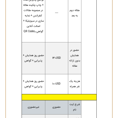
+ چاپ چکیده مقاله
مقاله دوم
در مجموعه مقالات
----
به بعد
کنفرانس + نمایه
سازی در سیویلیکا +
اصالت آنلاین
گواهی باQR Code
حضور در
همایش
حضور روز همایش +
130USD
بدون ارائه
پذیرایی + گواهی
مقاله
هزینه یک
حضور روز همایش +
100USD
نفر همراه
پذیرایی + گواهی
شرح ثبت
حضوری
غیرحضوری
نام