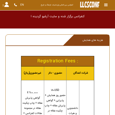
EN
کنفرانس بین المللی زبان،ادبیات، فرهنگ و تاریخ
کنفرانس برگزار شده و سایت آرشیو گردیده است. ای
هزینه های همایش
Registration Fees :
شرکت کنندگان
حضوری - دلار
غیرحضوری(ریال)
180USD
4.900.000
حضور روز همایش +
گواهی پذیرش
پذیرایی + گواهی
مقاله + چاپ چکیده
پذیرش مقاله + چاپ
دانشجویی
مقاله در مجموعه
چکیده مقاله در
و هیات
مقالات کنفرانس +