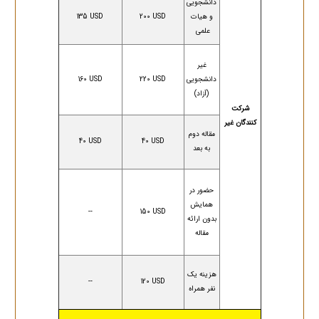
دانشجویی
و هیات
200 USD
135 USD
علمی
غیر
دانشجویی
220 USD
160 USD
(آزاد)
شرکت
کنندگان غیر
مقاله دوم
40 USD
40 USD
به بعد
حضور در
همایش
--
150 USD
بدون ارائه
مقاله
هزینه یک
--
120 USD
نفر همراه