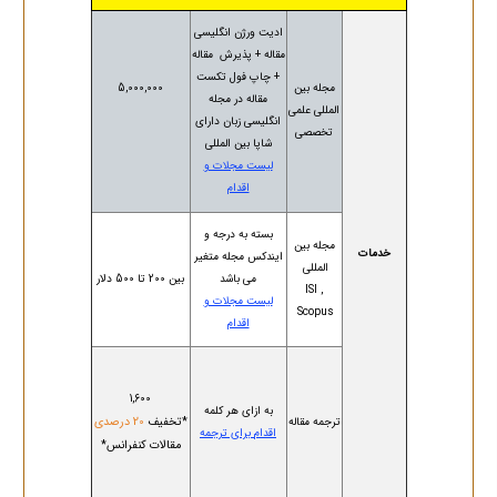
ادیت ورژن انگلیسی
مقاله + پذیرش مقاله
+ چاپ فول تکست
مجله بین
5,000,000
مقاله در مجله
المللی علمی
انگلیسی زبان دارای
تخصصی
شاپا بین المللی
لیست مجلات و
اقدام
بسته به درجه و
مجله بین
خدمات
ایندکس مجله متغیر
المللی
می باشد
بین 200 تا 500 دلار
ISI ,
لیست مجلات و
Scopus
اقدام
1,600
به ازای هر کلمه
*تخفیف
20 درصدی
ترجمه مقاله
اقدام برای ترجمه
مقالات کنفرانس*