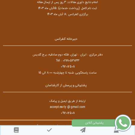
اعلام نتایج داوری مقالات: 3 روز پس از ارسال مقاله
ثبت نام کامل (پرداخت خدمات) :15آبان ماه 1403
برگزاری کنفرانس :18 آبان ماه 1403
دبیرخانه کنفرانس
دفتر مرکزی : ایران : تهران، فلکه دوم صادقیه، برج گلدیس
Tel : 02171053833
09120125011
ساعت پاسخگویی :شنبه تا چهارشنبه 8:00 الی 15
پشتیبانی و پرسش از کارشناسان
ارتباط از طریق ایمیل و پیامک
accept.early @ gmail.com
09120125011
تمام حقوق مادی و معنوی برای کنفرانس بین المللی زبان،ادبیات، فرهنگ و تاریخ محفوظ است. © ۱۴۰۵
طراح سایت :
آسان همایش
© ۱۴۰۵ - 1392 نسخه 8.86