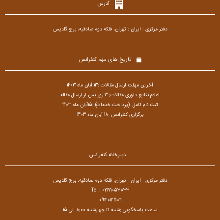
آدرس
دفتر مرکزی : ایران : تهران، فلکه دوم صادقیه، برج گلدیس
تاریخ های مهم کنفرانس
آخرین مهلت ارسال مقالات :13 آبان ماه 1403
اعلام نتایج داوری مقالات: 3 روز پس از ارسال مقاله
ثبت نام کامل (پرداخت خدمات) :15آبان ماه 1403
برگزاری کنفرانس :18 آبان ماه 1403
دبیرخانه کنفرانس
دفتر مرکزی : ایران : تهران، فلکه دوم صادقیه، برج گلدیس
Tel : 02171053833
09120125011
ساعت پاسخگویی :شنبه تا چهارشنبه 8:00 الی 15