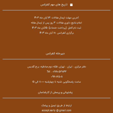
تاریخ های مهم کنفرانس
آخرین مهلت ارسال مقالات :13 آبان ماه 1403
اعلام نتایج داوری مقالات: 3 روز پس از ارسال مقاله
ثبت نام کامل (پرداخت خدمات) :15آبان ماه 1403
برگزاری کنفرانس :18 آبان ماه 1403
دبیرخانه کنفرانس
دفتر مرکزی : ایران : تهران، فلکه دوم صادقیه، برج گلدیس
Tel : 02171053833
09120125011
ساعت پاسخگویی :شنبه تا چهارشنبه 8:00 الی 15
پشتیبانی و پرسش از کارشناسان
ارتباط از طریق ایمیل و پیامک
accept.early @ gmail.com