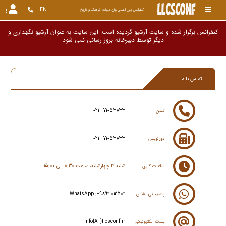
EN
کنفرانس بین المللی زبان،ادبیات، فرهنگ و تاریخ
کنفرانس برگزار شده و سایت آرشیو گردیده است. این سایت به عنوان آرشیو نگهداری و
دیگر توسط دبیرخانه بروز رسانی ن
تماس با ما
021 - 71053833
تلفن
021 - 71053833
دورنویس
شنبه تا چهارشنبه، ساعت 8:30 الی 15:00
ساعات کاری
WhatsApp :+989120125011
پشتیبانی آنلاین
info{AT}llcsconf.ir
پست الکترونیکی