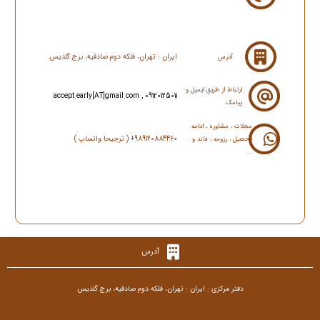
ایران : تهران، فلکه دوم صادقیه، برج گلدیس
آدرس
ارتباط از طریق ایمیل و
accept.early[AT]gmail.com , 09120125011
پیامک
مجلات ، مشاوره ، ادامه
989120884460+ ( ترجیحا واتساپ )
تحصیل ، رزومه ، فاند و
...
آدرس
دفتر مرکزی : ایران : تهران، فلکه دوم صادقیه، برج گلدیس