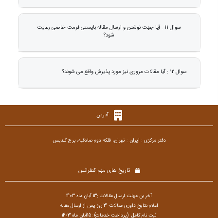
سوال 11 : آیا جهت نوشتن و ارسال مقاله بایستی فرمت خاصی رعایت
شود؟
سوال 12 : آیا مقالات مروری نیز مورد پذیرش واقع می شوند؟
آدرس
دفتر مرکزی : ایران : تهران، فلکه دوم صادقیه، برج گلدیس
تاریخ های مهم کنفرانس
آخرین مهلت ارسال مقالات :13 آبان ماه 1403
اعلام نتایج داوری مقالات: 3 روز پس از ارسال مقاله
ثبت نام کامل (پرداخت خدمات) :15آبان ماه 1403