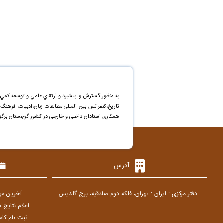
به منظور گسترش و پيشبرد و ارتقاي علمي و توسعه کمي 
تاریخ،کنفرانس بین المللی مطالعات زبان،ادبیات، فرهن
همکاری استادان داخلی و خارجی در کشور گرجستان برگزا
آدرس
دفتر مرکزی : ایران : تهران، فلکه دوم صادقیه، برج گلدیس
آخرین مهلت ار
اعلام نتایج داوری مقالا
ثبت نام کامل (پ