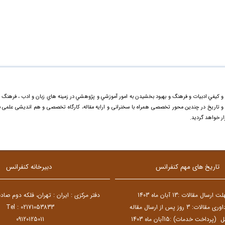
و کيفي ادبیات و فرهنگ و بهبود بخشيدن به امور آموزشي و پژوهشي در زمينه هاي زبان و ادب ، فرهنگ 
گ و تاریخ در چندین محور تخصصی همراه با سخنرانی و ارایه مقاله، کارگاه تخصصی و هم اندیشی علمی ب
ر خواهد گردید.
تاریخ های مهم کنفرانس
دبیرخانه کنفرانس
سال مقالات :13 آبان ماه 1403
دفتر مرکزی : ایران : تهران، فلکه دوم صا
ت: 3 روز پس از ارسال مقاله
Tel : 02171053833
رداخت خدمات) :15آبان ماه 1403
09120125011