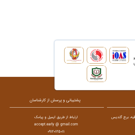
و
ا
پشتیبانی و پرسش از کارشناسان
دقیه، برج گلدیس
ارتباط از طریق ایمیل و پیامک
accept.early @ gmail.com
09120125011