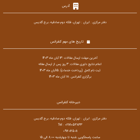
آدرس
دفتر مرکزی : ایران : تهران، فلکه دوم صادقیه، برج گلدیس
تاریخ های مهم کنفرانس
آخرین مهلت ارسال مقالات :13 آبان ماه 1403
اعلام نتایج داوری مقالات: 3 روز پس از ارسال مقاله
ثبت نام کامل (پرداخت خدمات) :15آبان ماه 1403
برگزاری کنفرانس :18 آبان ماه 1403
دبیرخانه کنفرانس
دفتر مرکزی : ایران : تهران، فلکه دوم صادقیه، برج گلدیس
Tel : 02171053833
09120125011
ساعت پاسخگویی :شنبه تا چهارشنبه 8:00 الی 15