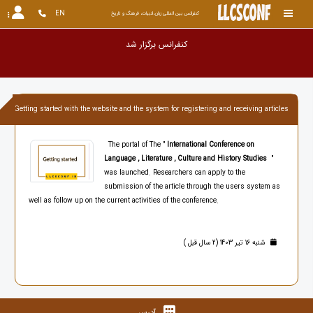
EN
کنفرانس بین المللی زبان،ادبیات، فرهنگ و تاریخ
کنفرانس برگز
Getting started with the website and the system for registering and receiving articles
The portal of The "
International Conference on
Language , Literature , Culture and History Studies
"
was launched. Researchers can apply to the
submission of the article through the users system as
well as follow up on the current activities of the conference.
شنبه 16 تیر 1403 (2 سال قبل )
آدرس