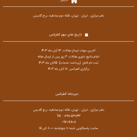
دفتر مرکزی : ایران : تهران، فلکه دوم صادقیه، برج گلدیس
تاریخ های مهم کنفرانس
آخرین مهلت ارسال مقالات :13 آبان ماه 1403
اعلام نتایج داوری مقالات: 3 روز پس از ارسال مقاله
ثبت نام کامل (پرداخت خدمات) :15آبان ماه 1403
برگزاری کنفرانس :18 آبان ماه 1403
دبیرخانه کنفرانس
دفتر مرکزی : ایران : تهران، فلکه دوم صادقیه، برج گلدیس
Tel : 02171053833
09120125011
ساعت پاسخگویی :شنبه تا چهارشنبه 8:00 الی 15