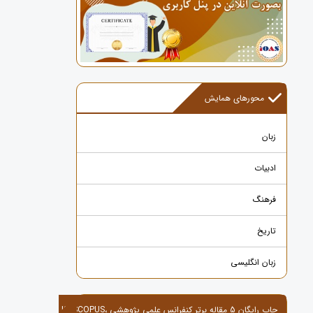
محورهای همایش
زبان
ادبیات
فرهنگ
تاریخ
زبان انگلیسی
چاپ رایگان 5 مقاله برتر کنفرانس علمی پژوهشی ،ISI,SCOPUS