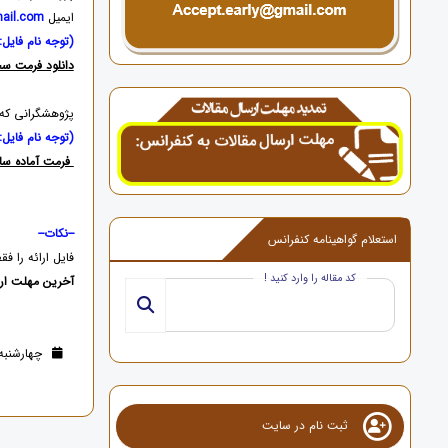
ایمیل
ail.com
(توجه نام فایل: llcsconf کد مقاله باش
دانلود فرمت سخ
پژوهشگرانی که 
(توجه نام فایل: llcsconf کد مقاله باش
فرمت آماده سا
--نکات--
استعلام گواهینامه کنفرانس
فایل ارائه را ف
کد مقاله را وارد کنید !
آخرین مهلت ارسال فایل ار
چهارشنبه 09 آبان 1403 (1 سال قب
ثبت نام در سایت