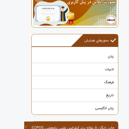
محورهای همایش
زبان
ادبیات
فرهنگ
تاریخ
زبان انگلیسی
چاپ رایگان 5 مقاله برتر کنفرانس علمی پژوهشی ،ISI,SCOPUS