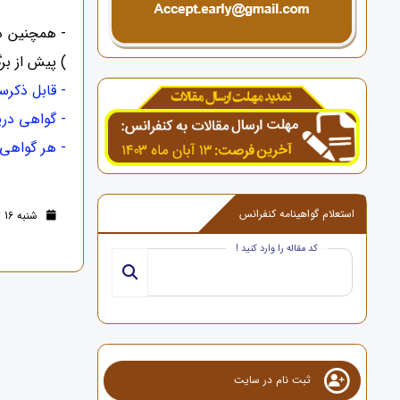
- همچنین د
) پیش از برگ
- قابل ذکرس
- گواهی دری
- هر گواهی شامل
استعلام گواهینامه کنفرانس
شنبه 16 تیر 1403 (2 سال قبل )
کد مقاله را وارد کنید !
ثبت نام در سایت