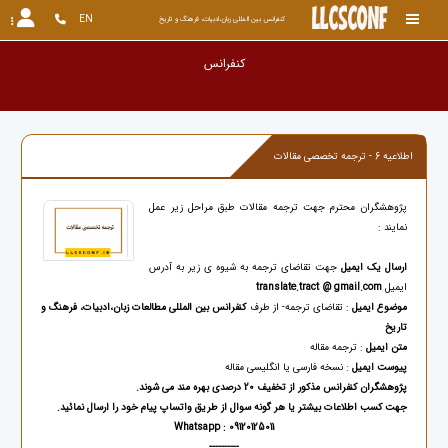
EN
کنفرانس بین المللی زبان،ادبیات، فرهنگ و تاریخ
کنفرانس بر
اطلاعیه 6 - ترجمه تخصصی مقالات
پژوهشگران محترم جهت ترجمه مقالات طبق مراحل زیر عمل
نمایند :
ارسال یک ایمیل
جهت تقاضای ترجمه به شیوه ی زیر به آدرس
ایمیل
translate.tract @ gmail.com
موضوع ایمیل
: تقاضای ترجمه- از طرف
کنفرانس بین المللی مطالعات زبان،ادبیات، فرهنگ و
تاریخ
متن ایمیل
: ترجمه مقاله
پیوست ایمیل
: نسخه فارسی یا انگلیسی مقاله
پژوهشگران کنفرانس مذکور از تخفیف 20 درصدی بهره مند می شوند.
جهت کسب اطلاعات بیشتر یا هر گونه سوال از طریق واتساپ پیام خود را ارسال نمائید.
Whatsapp : 09120125011
----------