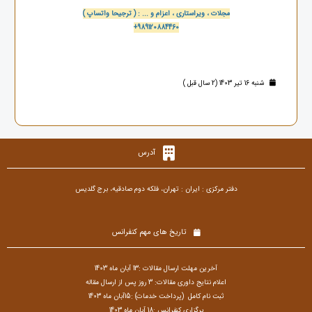
مجلات ، ویراستاری ، اعزام و ... : ( ترجیحا واتساپ )
+989120884460
شنبه 16 تیر 1403 (2 سال قبل )
آدرس
دفتر مرکزی : ایران : تهران، فلکه دوم صادقیه، برج گلدیس
تاریخ های مهم کنفرانس
آخرین مهلت ارسال مقالات :13 آبان ماه 1403
اعلام نتایج داوری مقالات: 3 روز پس از ارسال مقاله
ثبت نام کامل (پرداخت خدمات) :15آبان ماه 1403
برگزاری کنفرانس :18 آبان ماه 1403